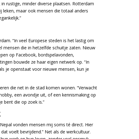
 in rustige, minder diverse plaatsen. Rotterdam
j leken, maar ook mensen die totaal anders
gankelijk.”
rdam. “In veel Europese steden is het lastig om
el mensen die in hetzelfde schuitje zaten. Nieuw
roepen op Facebook, bordspelavonden,
tingen bouwde ze haar eigen netwerk op. “In
als je openstaat voor nieuwe mensen, kun je
deren die net in de stad komen wonen. “Verwacht
n hobby, een avondje uit, of een kennismaking op
ge bent die op zoek is.”
k
n Nepal vonden mensen mij soms té direct. Hier
dat voelt bevrijdend.” Net als de werkcultuur.
t hun werk en hun leven, zonder veel opsmuk.