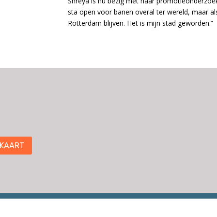
Shreya is nu bezig met haar promotieonderzoek.
sta open voor banen overal ter wereld, maar als i
Rotterdam blijven. Het is mijn stad geworden.”
 KAART