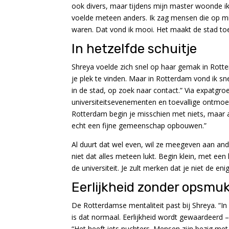
ook divers, maar tijdens mijn master woonde ik
voelde meteen anders. Ik zag mensen die op mi
waren. Dat vond ik mooi. Het maakt de stad toe
In hetzelfde schuitje
Shreya voelde zich snel op haar gemak in Rotte
je plek te vinden. Maar in Rotterdam vond ik sn
in de stad, op zoek naar contact.” Via expatg
universiteitsevenementen en toevallige ontmoe
Rotterdam begin je misschien met niets, maar 
echt een fijne gemeenschap opbouwen.”
Al duurt dat wel even, wil ze meegeven aan an
niet dat alles meteen lukt. Begin klein, met ee
de universiteit. Je zult merken dat je niet de eni
Eerlijkheid zonder opsmu
De Rotterdamse mentaliteit past bij Shreya. “I
is dat normaal. Eerlijkheid wordt gewaardeerd – 
“Het heeft iets nuchters. Mensen zijn bezig me