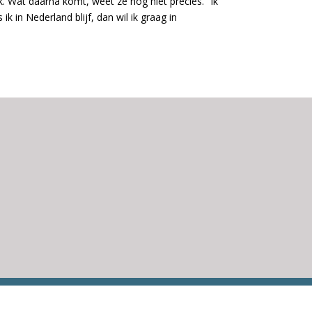
 Wat daarna komt, weet ze nog niet precies. “Ik
k in Nederland blijf, dan wil ik graag in