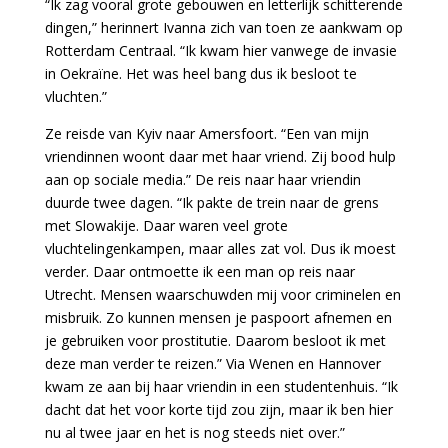
“Ik zag vooral grote gebouwen en letterlijk schitterende
dingen,” herinnert Ivanna zich van toen ze aankwam op
Rotterdam Centraal. “Ik kwam hier vanwege de invasie
in Oekraïne. Het was heel bang dus ik besloot te
vluchten.”
Ze reisde van Kyiv naar Amersfoort. “Een van mijn
vriendinnen woont daar met haar vriend. Zij bood hulp
aan op sociale media.” De reis naar haar vriendin
duurde twee dagen. “Ik pakte de trein naar de grens
met Slowakije. Daar waren veel grote
vluchtelingenkampen, maar alles zat vol. Dus ik moest
verder. Daar ontmoette ik een man op reis naar
Utrecht. Mensen waarschuwden mij voor criminelen en
misbruik. Zo kunnen mensen je paspoort afnemen en
je gebruiken voor prostitutie. Daarom besloot ik met
deze man verder te reizen.” Via Wenen en Hannover
kwam ze aan bij haar vriendin in een studentenhuis. “Ik
dacht dat het voor korte tijd zou zijn, maar ik ben hier
nu al twee jaar en het is nog steeds niet over.”