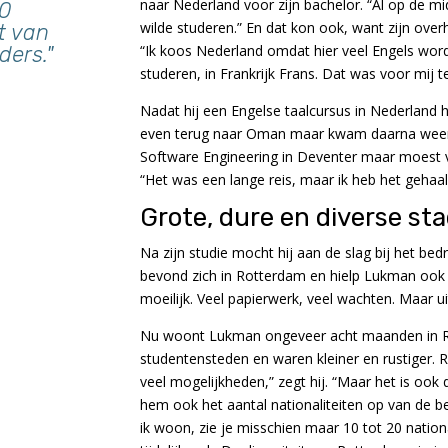
naar Nederland voor zijn bachelor. “Al op de mid
20
wilde studeren.” En dat kon ook, want zijn ove
it van
ders."
“Ik koos Nederland omdat hier veel Engels word
studeren, in Frankrijk Frans. Dat was voor mij t
Nadat hij een Engelse taalcursus in Nederland ha
even terug naar Oman maar kwam daarna weer t
Software Engineering in Deventer maar moest 
“Het was een lange reis, maar ik heb het gehaald
Grote, dure en diverse st
Na zijn studie mocht hij aan de slag bij het bedr
bevond zich in Rotterdam en hielp Lukman ook 
moeilijk. Veel papierwerk, veel wachten. Maar uite
Nu woont Lukman ongeveer acht maanden in Ro
studentensteden en waren kleiner en rustiger. 
veel mogelijkheden,” zegt hij. “Maar het is ook 
hem ook het aantal nationaliteiten op van de be
ik woon, zie je misschien maar 10 tot 20 nation