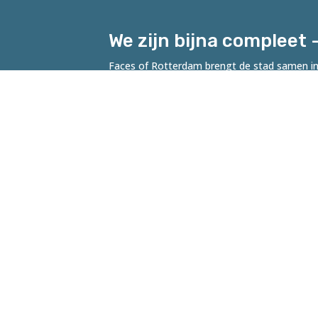
We zijn bijna compleet 
Faces of Rotterdam brengt de stad samen in 
Noord-Korea. Woon jij in Rotterdam, of ken 
DOE MEE
Fac
Een 
ontw
de 