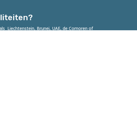
liteiten?
als Liechtenstein, Brunei, UAE, de Comoren of
t interview? Dan ben je van harte welkom.
Robert Tjalondo
Initiator & fotograaf
robert@facesofrotterdam.nl
06-41 23 37 38