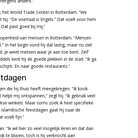
e nergens anders.”
lek; het World Trade Center in Rotterdam. “We
t hij. “De voertaal is Engels.” Dat voelt voor hem
 Dat past goed bij mij.”
e openheid van mensen in Rotterdam. “Mensen
t.” In het begin vond hij dat lastig, maar nu ziet
ed. Je weet meteen waar je aan toe bent. Zelf
dels kent hij de goede plekken in de stad. “Ik ga
 schijnt. En naar goede restaurants.”
stdagen
en die hij thuis heeft meegekregen. “Ik kook
 helpt mij ontspannen,” zegt hij. “Ik gebruik veel
kse winkels. Maar soms zoek ik heel specifieke
islamitische feestdagen gaat hij naar de
 voelt fijn.”
. “Ik wil hier zo veel mogelijk leren en dat dan
ijk te blijven, toch is hij verknocht aan