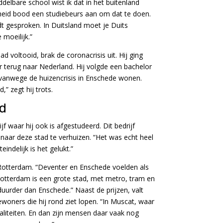
delbare school wist ik dat in het buitenland
rheid bood een studiebeurs aan om dat te doen.
t gesproken. In Duitsland moet je Duits
e moeilijk.”
d voltooid, brak de coronacrisis uit. Hij ging
erug naar Nederland. Hij volgde een bachelor
vanwege de huizencrisis in Enschede wonen.
,” zegt hij trots.
ad
ijf waar hij ook is afgestudeerd. Dit bedrijf
naar deze stad te verhuizen. “Het was echt heel
indelijk is het gelukt.”
tterdam. “Deventer en Enschede voelden als
Rotterdam is een grote stad, met metro, tram en
duurder dan Enschede.” Naast de prijzen, valt
woners die hij rond ziet lopen. “In Muscat, waar
aliteiten. En dan zijn mensen daar vaak nog