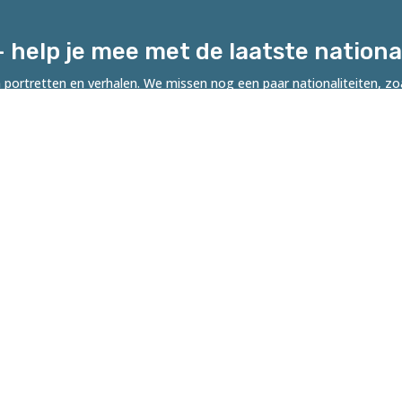
– help je mee met de laatste nationa
portretten en verhalen. We missen nog een paar nationaliteiten, zo
je iemand die daar woont, en wil je meedoen met een portret en kor
es of Rotterdam
initiatief van Robert Tjalondo en Willemijn de Koning,
ikkeld door Stichting Kloofdichters, in samenwerking met
gemeente Rotterdam.