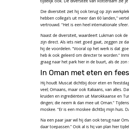
tijdelijk ook. De diversiteit van Rotterdam zie j
Die diversiteit ziet hij ook terug op zijn werkp
hebben collega’s uit meer dan 60 landen,” vertel
vertrouwd. “Het is een heel internationale sfeer.
Naast de diversiteit, waardeert Lukman ook d
zijn direct. Als iets niet goed gaat, zeggen ze da
hij de voordelen. “Vooral op het werk is dat go
heb ik ook geleerd om directer te worden.” Inmid
graag naar het park hier in de buurt, als de zon
In Oman met eten en fee
Hij houdt Muscat dichtbij door eten en feestdag
veel; Omaans, maar ook Italiaans, van alles. Dat
kruiden en ingrediënten uit Marokkaanse en Tur
dingen; die neem ik dan mee uit Oman.” Tijdens 
moskee. “Er is een moskee dichtbij mijn huis. Dat
Na een paar jaar wil hij dan ook terug naar Oman
daar toepassen.” Ook al is hij van plan hier tijdel