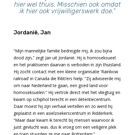
hier wel thuis. Misschien ook omdat
ik hier ook vrijwilligerswerk doe.”
Jordanië, Jan
“Mijn mannelijke familie bedreigde mij, ik zou bijna
dood zijn,” zegt Jan uit Jordanië. Hij is homoseksueel
en het praktiseren daarvan is verboden in zijn thuisland.
Hij zocht contact met een kleine organisatie ‘Rainbow
railroad’ in Canada die lhbti’ers hielp. “Zij adviseerde mij
om naar Nederland te gaan, een goed land voor
homoseksuelen.” Hij vertrok direct met het vliegtuig en
kwam op schiphol terecht in een detentiecentrum.
Daar moest hij zijn verhaal vertellen en zo werd hij
geplaatst in een asielzoekerscentrum in Ridderkerk.
“Maar daar kwam ik terecht bij mensen waarvoor ik
juist gevlucht was. dus ik vroeg om een veiligere plek
en toen stuurden ze me naar Rotterdam.”